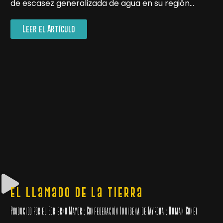
de escasez generalizada de agua en su región…
Leer el Artículo
El Llamado de la Tierra
Producido por el Gobierno Mayor ; Confederación Indígena de Tayrona ; Human Conet