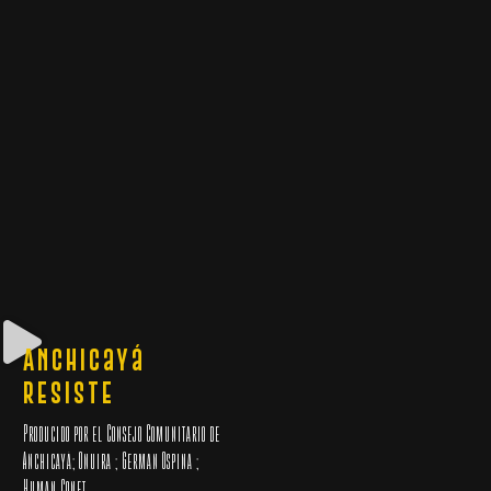
Anchicayá
Resiste
Producido por el Consejo Comunitario de
Anchicayá; Onuira ; German Ospina ;
Human Conet